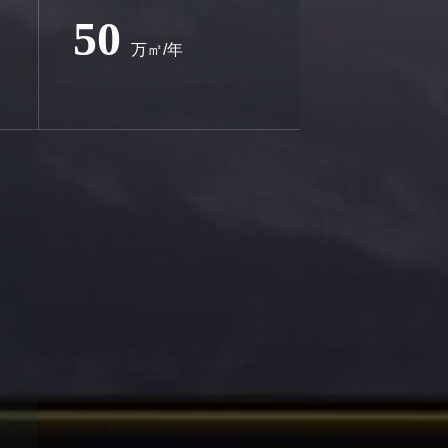
50
万㎡/年