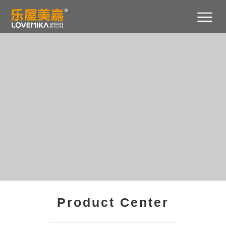
首
关
产
新
工
招
招
联
400-
页
于
品
闻
程
商
贤
系
029-
我
中
中
案
加
纳
我
2788
们
心
心
例
盟
士
们
Product Center