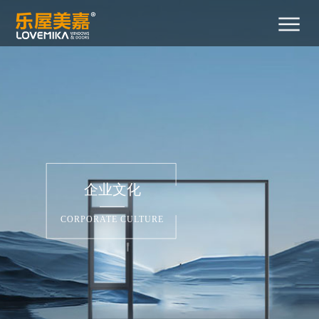
首
关
产
新
工
招
招
联
400-
页
于
品
闻
程
商
贤
系
029-
2788
我
中
中
案
加
纳
我
们
心
心
例
盟
士
们
企业文化
CORPORATE CULTURE