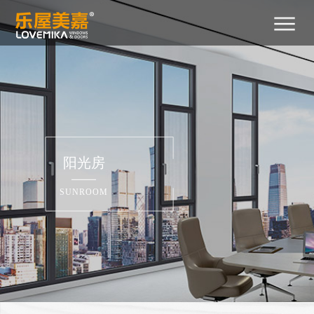
首
关
产
新
工
招
招
联
400-
页
于
品
闻
程
商
贤
系
029-
2788
我
中
中
案
加
纳
我
们
心
心
例
盟
士
们
阳光房
SUNROOM