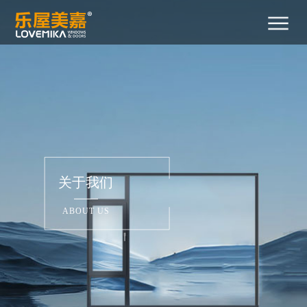
首
关
产
新
工
招
招
联
400-
页
于
品
闻
程
商
贤
系
029-
2788
我
中
中
案
加
纳
我
们
心
心
例
盟
士
们
关于我们
ABOUT US