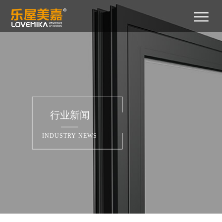
首
关
产
新
工
招
招
联
400-
页
于
品
闻
程
商
贤
系
029-
2788
我
中
中
案
加
纳
我
们
心
心
例
盟
士
们
行业新闻
INDUSTRY NEWS