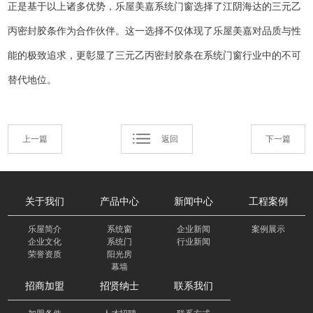
正是基于以上诸多优势，乐屋美嘉系统门窗选择了江阴海达的三元乙
丙密封胶条作为合作伙伴。这一选择不仅体现了
乐屋美嘉
对品质与性
能的极致追求，更彰显了三元乙丙密封胶条在系统门窗行业中的不可
替代地位。
上一篇
返回
下一篇
关于我们
产品中心
新闻中心
工程案例
乐屋简介
系统窗
企业新闻
案例展示
企业文化
系统门
行业新闻
荣誉资质
阳光房
幕墙
招商加盟
招贤纳士
联系我们