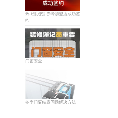
热|烈|祝|贺 赤峰加盟店成功签
约
门窗安全
冬季门窗结露问题解决方法