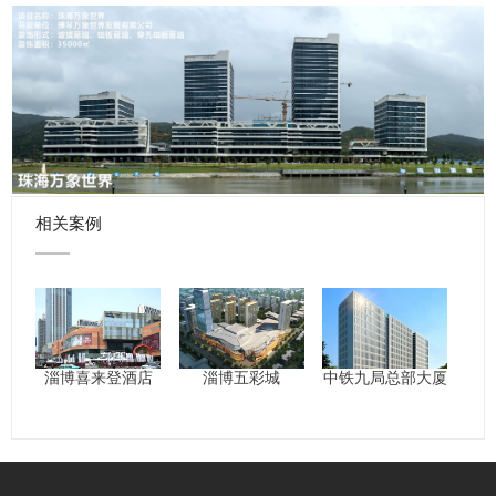
相关案例
淄博喜来登酒店
淄博五彩城
中铁九局总部大厦