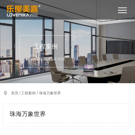
首
关
产
新
工
招
招
联
400-
页
于
品
闻
程
商
贤
系
029-
2788
我
中
中
案
加
纳
我
工程案例
们
心
心
例
盟
士
们
ENGINEERING CASE
/
首页 /
工程案例
珠海万象世界
珠海万象世界