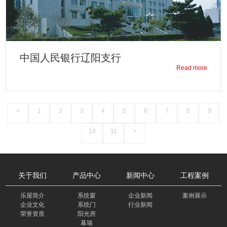
中国人民银行辽阳支行
Read more
<
1
2
3
4
5
6
7
8
9
10
11
>
关于我们
产品中心
新闻中心
工程案例
乐屋简介
系统窗
企业新闻
案例展示
企业文化
系统门
行业新闻
荣誉资质
阳光房
幕墙