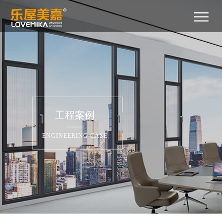
首
关
产
新
工
招
招
联
400-
页
于
品
闻
程
商
贤
系
029-
2788
我
中
中
案
加
纳
我
们
心
心
例
盟
士
们
工程案例
ENGINEERING CASE