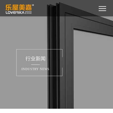
首
关
产
新
工
招
招
联
400-
页
于
品
闻
程
商
贤
系
029-
2788
我
中
中
案
加
纳
我
们
心
心
例
盟
士
们
行业新闻
INDUSTRY NEWS